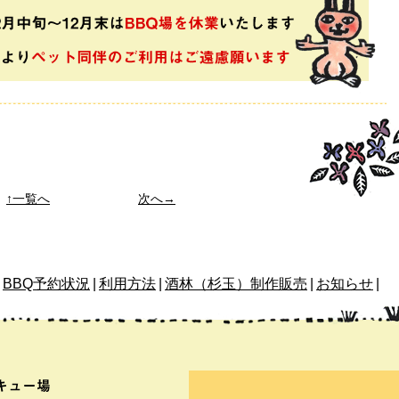
↑一覧へ
次へ→
BBQ予約状況
|
利用方法
|
酒林（杉玉）制作販売
|
お知らせ
|